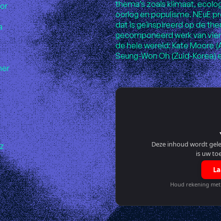
thema’s zoals klimaat, ecolog
or
oorlog en populisme. NEuE 
dat is geïnspireerd op de the
a
gecomponeerd werk van vier 
de hele wereld: Kate Moore (A
Seung-Won Oh (Zuid-Korea) en
mer
Deze inhoud wordt gel
cz
is uw to
La
Houd rekening met 