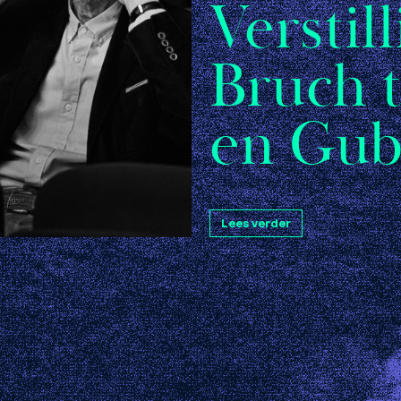
Verstil
Bruch t
en Gub
Lees verder