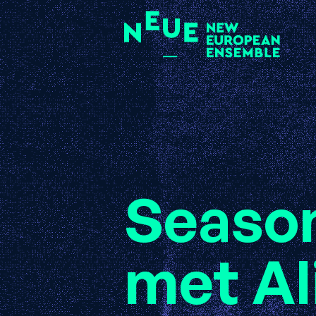
Season
met Al