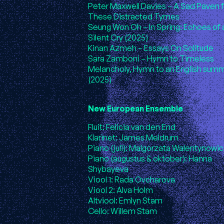
Peter Maxwell Davies – A Sad Paven f
These Distracted Tymes
Seung Won Oh – In Spring: Echoes of 
Silent Cry (2025)
Kinan Azmeh – Essays On Solitude
Sara Zamboni – Hymn to Timeless
Melancholy, Hymn to an English sum
(2025)
New European Ensemble
Fluit: Felicia van den End
Klarinet: James Meldrum
Piano (juli): Malgorzata Walentynowi
Piano (augustus & oktober): Hanna
Shybayeva
Viool 1: Rada Ovcharova
Viool 2: Alva Holm
Altviool: Emlyn Stam
Cello: Willem Stam