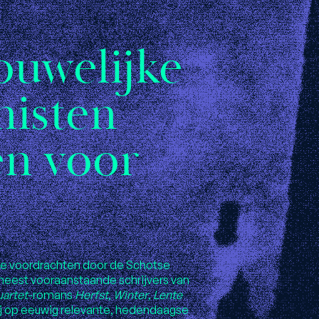
ouwelijke
isten
en voor
ive voordrachten door de Schotse
 meest vooraanstaande schrijvers van
artet
-romans
Herfst
,
Winter
,
Lente
rbij op eeuwig relevante, hedendaagse