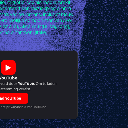
ie, migratie, sociale media, brexit,
presenteert een muziekprogramma
ma’s van de romans, inclusief nieuw
vrouwelijke componisten van over
ustralië), Alice Yeung (Hongkong),
 Sara Zamboni (Italië).
▶
YouTube
everd door
YouTube
. Om te laden
estemming vereist.
ad YouTube
het privacybeleid van YouTube