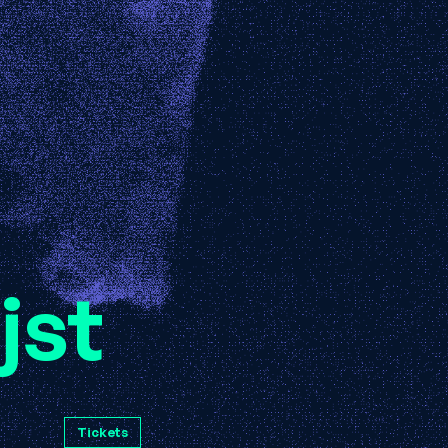
jst
Tickets