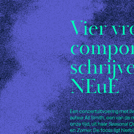
Vier vr
compon
schrijv
NEuE
Een concertuitvoering met l
auteur Ali Smith, een van de
onze tijd, uit haar
Seasonal Qu
en
Zomer
. De focus ligt hie