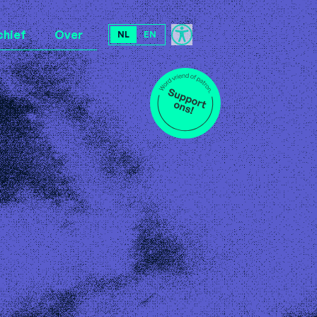
chief
Over
NL
EN