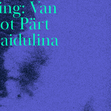
ling: Van
ot Pärt
aidulina