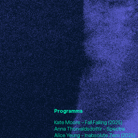
Programma
Kate Moore – Fall Falling (2025)
Anna Thorvaldsdottir – Spectra
Alice Yeung – Inabsolute Zero (2025)