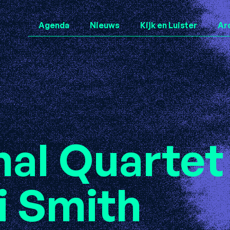
Agenda
Nieuws
Kijk en Luister
Ar
al Quartet
i Smith